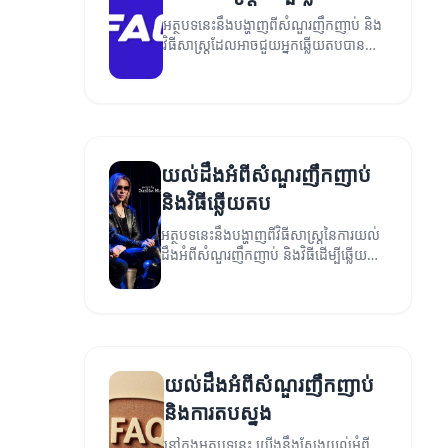
អត្ថបទនេះនឹងបង្ហាញពីសំណួរញឹកញាប់ និង
វិធីសាស្ត្រដែលអាចជួយអ្នកឆ្លើយតបបាន
យ៉ាងមានប្រសិទ្ធភាព។
យល់ដឹងអំពីសំណួរញឹកញាប់
និងវិធីឆ្លើយតប
អត្ថបទនេះនឹងបង្ហាញពីវិធីសាស្រ្តនៃការយល់
ដឹងអំពីសំណួរញឹកញាប់ និងវិធីដើម្បីឆ្លើយតប
យ៉ាងមានប្រសិទ្ធភាព។
យល់ដឹងអំពីសំណួរញឹកញាប់
និងការតបស្នង
នៅក្នុងអត្ថបទនេះ យើងនឹងស្វែងយល់អំពី