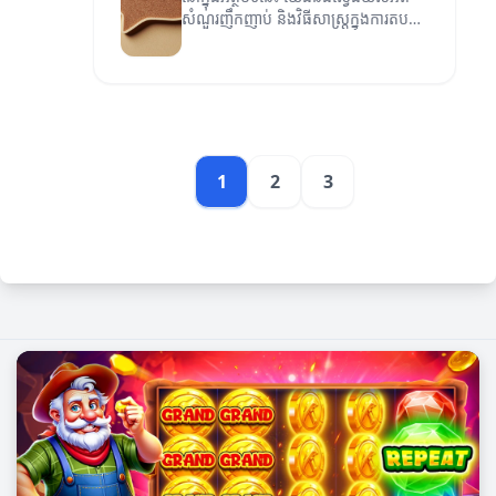
សំណួរញឹកញាប់ និងវិធីសាស្រ្តក្នុងការតប
ស្នងឱ្យមានអត្ថន័យ។
1
2
3