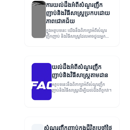
ការយល់ដឹងអំពីសំណួរញឹក
ញាប់និងវិធីសាស្ត្រប្រកបដោយ
ភាពជោគជ័យ
ក្នុងអត្ថបទនេះ យើងនឹងពិភាក្សាអំពីសំណួរ
ញឹកញាប់ និងវិធីសាស្ត្រដែលអាចជួយអ្នក
ឆ្លើយតបបានយ៉ាងមានប្រសិទ្ធភាព។
យល់ដឹងអំពីសំណួរញឹក
ញាប់និងវិធីសាស្ត្រតាមដាន
អត្ថបទនេះនឹងពិភាក្សាអំពីសំណួរញឹក
ញាប់និងវិធីសាស្ត្រដើម្បីយល់ដឹងពីពួកវា។
សំណួរញឹកញាប់ក្នុងជីវិតប្រចាំថ្ងៃ