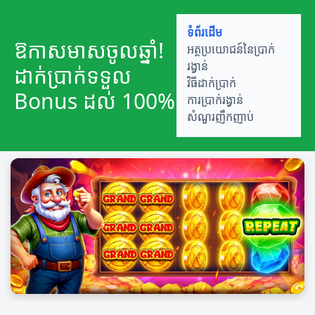
ទំព័រដើម
ឱកាសមាសចូលឆ្នាំ!
អត្ថប្រយោជន៍នៃប្រាក់
រង្វាន់
ដាក់ប្រាក់ទទួល
វិធីដាក់ប្រាក់
Bonus ដល់ 100%
ការប្រាក់រង្វាន់
សំណួរញឹកញាប់