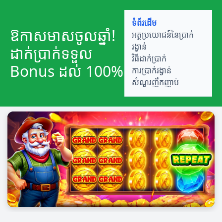
ទំព័រដើម
ឱកាសមាសចូលឆ្នាំ!
អត្ថប្រយោជន៍នៃប្រាក់
រង្វាន់
ដាក់ប្រាក់ទទួល
វិធីដាក់ប្រាក់
Bonus ដល់ 100%
ការប្រាក់រង្វាន់
សំណួរញឹកញាប់