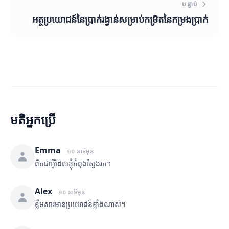
បន្ទាប់
អត្ថប្រយោជន៍នៃប្រាក់រង្វាន់សម្រាប់កម្រិតនៃកម្រងប្រាក់
មតិអ្នកប្រើ
Emma
១០ នាទីមុន
ពិតជាអ្វីដែលខ្ញុំកំពុងស្វែងរក។
Alex
១០ នាទីមុន
ខ្លឹមសារមានប្រយោជន៍ខ្លាំងណាស់។