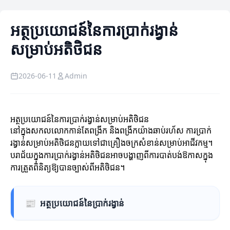
អត្ថប្រយោជន៍នៃការប្រាក់រង្វាន់
សម្រាប់អតិថិជន
2026-06-11
Admin
អត្ថប្រយោជន៍នៃការប្រាក់រង្វាន់សម្រាប់អតិថិជន
នៅក្នុងសកលលោកកាន់តែពង្រីក និងពង្រីកយ៉ាងឆាប់រហ័ស ការប្រាក់
រង្វាន់សម្រាប់អតិថិជនក្លាយទៅជា​គ្រឿងចក្រ​សំខាន់សម្រាប់អាជីវកម្ម។
បរាជ័យក្នុងការប្រាក់រង្វាន់អតិថិជនអាចបង្ហាញពីការបាត់បង់ឱកាសក្នុង
ការត្រួតពិនិត្យឱ្យបានច្បាស់ពីអតិថិជន។
📰
អត្ថប្រយោជន៍នៃប្រាក់រង្វាន់