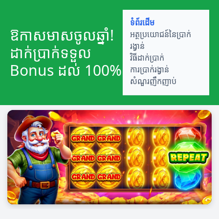
ទំព័រដើម
ឱកាសមាសចូលឆ្នាំ!
អត្ថប្រយោជន៍នៃប្រាក់
រង្វាន់
ដាក់ប្រាក់ទទួល
វិធីដាក់ប្រាក់
Bonus ដល់ 100%
ការប្រាក់រង្វាន់
សំណួរញឹកញាប់