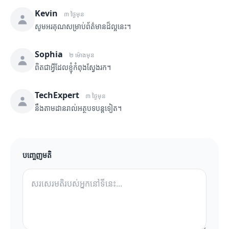
Kevin
៣ ថ្ងៃមុន
សូមអរគុណសម្រាប់ព័ត៌មានដ៏ល្អនេះ។
Sophia
២ ម៉ោងមុន
ពិតជាអ្វីដែលខ្ញុំកំពុងស្វែងរក។
TechExpert
៣ ថ្ងៃមុន
នឹងតាមដានរាល់អត្ថបទបន្តទៀត។
បញ្ចេញមតិ