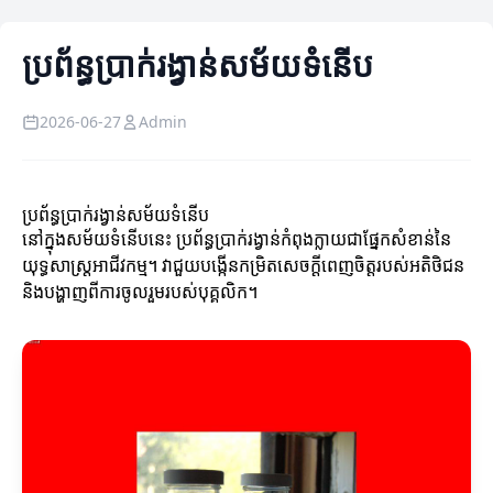
ប្រព័ន្ធប្រាក់រង្វាន់សម័យទំនើប
2026-06-27
Admin
ប្រព័ន្ធប្រាក់រង្វាន់សម័យទំនើប
នៅក្នុងសម័យទំនើបនេះ ប្រព័ន្ធប្រាក់រង្វាន់កំពុងក្លាយជាផ្នែកសំខាន់នៃ
យុទ្ធសាស្ត្រអាជីវកម្ម។ វាជួយបង្កើនកម្រិតសេចក្ដីពេញចិត្តរបស់អតិថិជន
និងបង្ហាញពីការចូលរួមរបស់បុគ្គលិក។