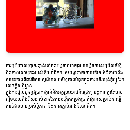
ការប្រើប្រាស់ប្រាក់រង្វាន់នៅក្នុងអង្គភាពអាចជួយបង្កើតការសម្រើសសិទ្ធិ
និងភាពស្មោះត្រង់របស់និយោជិក។ នេះបង្ហាញថាការអភិវឌ្ឍន៍ជំនាញនិង
សមត្ថភាពគឺជាវិធីសាស្ត្រដ៏មានប្រសិទ្ធភាពបំផុតក្នុងការអភិវឌ្ឍន៍កុំព្យូទ័រ។
សេចក្ដីសន្និដ្ឋាន
ក្នុងការផ្តល់ជូននូវប្រាក់រង្វាន់និងអត្ថប្រយោជន៍ផ្សេងៗ អង្គភាពគួរតែចាប់
ផ្តើមយល់ដឹងពីសារៈសំខាន់នៃការបង្កើតកម្រងប្រាក់រង្វាន់សម្រាប់ការធ្វើ
ការដែលមានប្រសិទ្ធិភាព និងការតភ្ជាប់រវាងនិយោជិក។