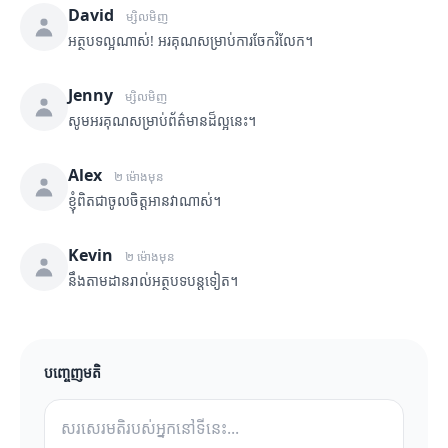
David
ម្សិលមិញ
អត្ថបទល្អណាស់! អរគុណសម្រាប់ការចែករំលែក។
Jenny
ម្សិលមិញ
សូមអរគុណសម្រាប់ព័ត៌មានដ៏ល្អនេះ។
Alex
២ ម៉ោងមុន
ខ្ញុំពិតជាចូលចិត្តអានវាណាស់។
Kevin
២ ម៉ោងមុន
នឹងតាមដានរាល់អត្ថបទបន្តទៀត។
បញ្ចេញមតិ