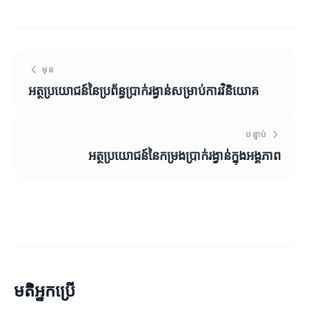
មុន
អត្ថប្រយោជន៍នៃប្រព័ន្ធប្រាក់រង្វាន់សម្រាប់ការវិនិយោគ
បន្ទាប់
អត្ថប្រយោជន៍នៃកម្រងប្រាក់រង្វាន់ក្នុងអង្គភាព
មតិអ្នកប្រើ