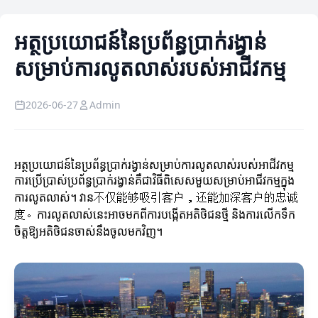
អត្ថប្រយោជន៍នៃប្រព័ន្ធប្រាក់រង្វាន់
សម្រាប់ការលូតលាស់របស់អាជីវកម្ម
2026-06-27
Admin
អត្ថប្រយោជន៍នៃប្រព័ន្ធប្រាក់រង្វាន់សម្រាប់ការលូតលាស់របស់អាជីវកម្ម
ការប្រើប្រាស់ប្រព័ន្ធប្រាក់រង្វាន់គឺជាវិធីពិសេសមួយសម្រាប់អាជីវកម្មក្នុង
ការលូតលាស់។ វាន不仅能够吸引客户，还能加深客户的忠诚
度。ការលូតលាស់នេះអាចមកពីការបង្កើតអតិថិជនថ្មី និងការលើកទឹក
ចិត្តឱ្យអតិថិជនចាស់នឹងចូលមកវិញ។