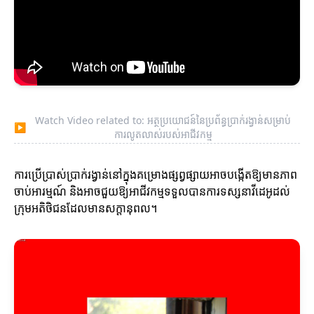
Watch Video related to: អត្ថប្រយោជន៍នៃប្រព័ន្ធប្រាក់រង្វាន់សម្រាប់
▶
ការលូតលាស់របស់អាជីវកម្ម
ការប្រើប្រាស់ប្រាក់រង្វាន់នៅក្នុងគម្រោងផ្សព្វផ្សាយអាចបង្កើតឱ្យមានភាព
ចាប់អារម្មណ៍ និងអាចជួយឱ្យអាជីវកម្មទទួលបានការទស្សនាវីដេអូដល់
ក្រុមអតិថិជនដែលមានសក្តានុពល។