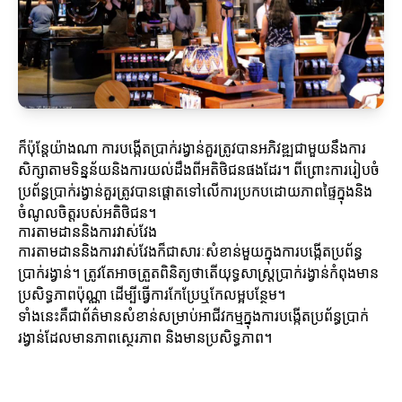
ក៏ប៉ុន្តែយ៉ាងណា ការបង្កើតប្រាក់រង្វាន់គួរត្រូវបានអភិវឌ្ឍជាមួយនឹងការ
សិក្សាតាមទិន្នន័យនិងការយល់ដឹងពីអតិថិជនផងដែរ។ ពីព្រោះការរៀបចំ
ប្រព័ន្ធប្រាក់រង្វាន់គួរត្រូវបានផ្តោតទៅលើការប្រកបដោយភាពផ្ទៃក្នុងនិង
ចំណូលចិត្តរបស់អតិថិជន។
ការតាមដាននិងការវាស់វែង
ការតាមដាននិងការវាស់វែងក៏ជាសារៈសំខាន់មួយក្នុងការបង្កើតប្រព័ន្ធ
ប្រាក់រង្វាន់។ ត្រូវតែអាចត្រួតពិនិត្យថាតើយុទ្ធសាស្ត្រប្រាក់រង្វាន់កំពុងមាន
ប្រសិទ្ធភាពប៉ុណ្ណា ដើម្បីធ្វើការកែប្រែឬកែលម្អបន្ថែម។
ទាំងនេះគឺជាព័ត៌មានសំខាន់សម្រាប់អាជីវកម្មក្នុងការបង្កើតប្រព័ន្ធប្រាក់
រង្វាន់ដែលមានភាពស្ថេរភាព និងមានប្រសិទ្ធភាព។