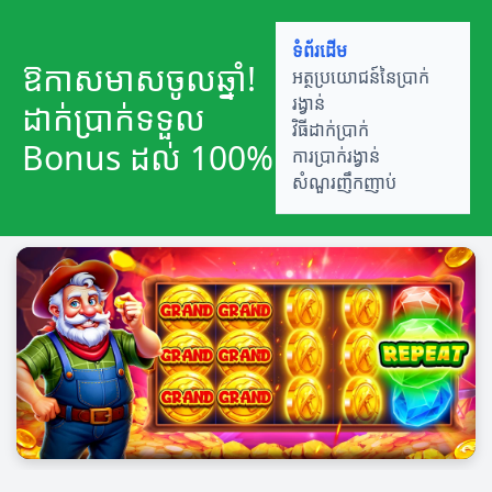
ទំព័រដើម
ឱកាសមាសចូលឆ្នាំ!
អត្ថប្រយោជន៍នៃប្រាក់
រង្វាន់
ដាក់ប្រាក់ទទួល
វិធីដាក់ប្រាក់
Bonus ដល់ 100%
ការប្រាក់រង្វាន់
សំណួរញឹកញាប់