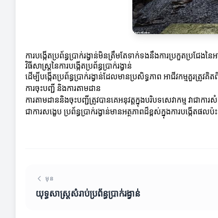
ការបង្កើតប្រព័ន្ធប្រាក់រង្វាន់មិនត្រឹមតែទាក់ទងនឹងការប្រកួតប្រជែងនៃ
វិធីសាស្ត្រនៃការបង្កើតប្រព័ន្ធប្រាក់រង្វាន់
ដើម្បីបង្កើតប្រព័ន្ធប្រាក់រង្វាន់ដែលមានប្រសិទ្ធភាព អាជីវកម្មគួរត្រូ
ការចុះបញ្ជី និងការតាមដាន
ការតាមដាននិងចុះបញ្ជីត្រូវបានគេអនុវត្តក្នុងបរិបទសេវាកម្ម វាជាកា
ជាការសង្ខេប ប្រព័ន្ធប្រាក់រង្វាន់មានអត្ថភាពដ៏ខ្ពស់ក្នុងការបង្កើត
មុន
យុទ្ធសាស្ត្រ​សំរាប់​ប្រព័ន្ធ​ប្រាក់​រង្វាន់