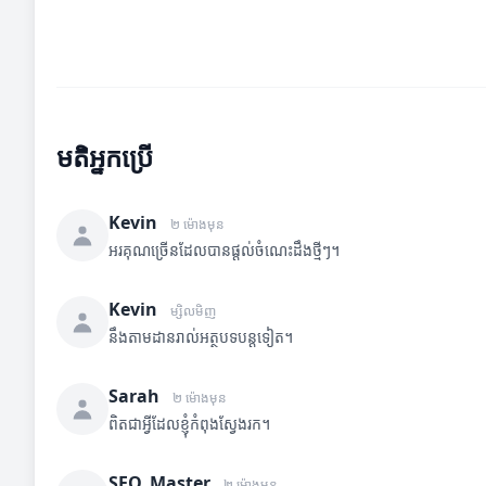
មតិអ្នកប្រើ
Kevin
២ ម៉ោងមុន
អរគុណច្រើនដែលបានផ្តល់ចំណេះដឹងថ្មីៗ។
Kevin
ម្សិលមិញ
នឹងតាមដានរាល់អត្ថបទបន្តទៀត។
Sarah
២ ម៉ោងមុន
ពិតជាអ្វីដែលខ្ញុំកំពុងស្វែងរក។
SEO_Master
២ ម៉ោងមុន