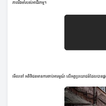
ភាពរឹងមាំរបស់អាជីវកម្ម។
មើលទៅ អតិថិជនមានការចាប់អារម្មណ៍ លើអត្ថប្រយោជន៍ដែលបានផ្តល់ជូ