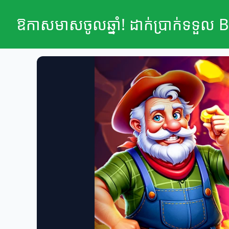
ឱកាសមាសចូលឆ្នាំ! ដាក់ប្រាក់ទទួ