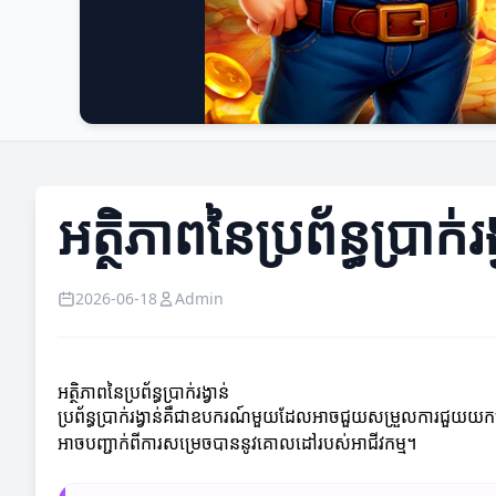
អត្ថិភាពនៃប្រព័ន្ធប្រាក់រង
2026-06-18
Admin
អត្ថិភាពនៃប្រព័ន្ធប្រាក់រង្វាន់
ប្រព័ន្ធប្រាក់រង្វាន់គឺជាឧបករណ៍មួយដែលអាចជួយសម្រួលការជួយយកចិត្
អាចបញ្ជាក់ពីការសម្រេចបាននូវគោលដៅរបស់អាជីវកម្ម។