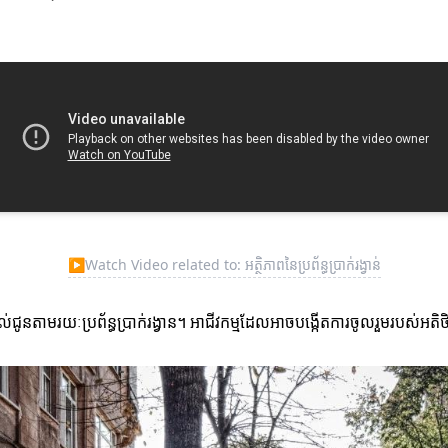
▶
Watch Video related to: អត្ថិភាពនៃប្រព័ន្ធប្រាក់រង្វាន់
នតាមរយៈប្រព័ន្ធប្រាក់រង្វាន។ អាជីវកម្មដែលអាចបង្កើតការចូលរួមរបស់អតិថ