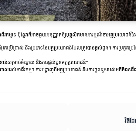
អាជីវកម្មទេ ប៉ុន្តែវាក៏អាចជួយអនុញ្ញាតឱ្យបុគ្គលិកមានអារម្មណ៏ថាអត្ថប្រយោជន៍ន
វគិតពីអ្នកប្រើប្រាស់ និងប្រភេទនៃអត្ថប្រយោជន៍ដែលត្រូវបានផ្តល់ជូន។ ការប្រកួតប្រ
រសំខាន់សម្រាប់ចំណូល និងការផ្តល់ជូនអត្ថប្រយោជន៍។
ផលប៉ះពាល់ដល់អាជីវកម្ម។ ការបង្ហាញពីអត្ថប្រយោជន៍ និងការចូលរួមរបស់អតិថិជនគឺ
វិធីដ