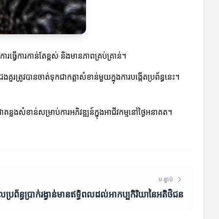
ៃការធ្វើការកាន់តែខ្ពស់ និងមានភាពគ្រប់គ្រាន់។
ជែងគួរត្រូវបានចាត់ទុកជាកត្តាសំខាន់មួយក្នុងការបង្កើតប្រព័ន្ធនេះ។
ជាគន្លងសំខាន់សម្រាប់ការអភិវឌ្ឍន៍ក្នុងអាជីវកម្មនៅថ្ងៃអនាគត។
បន្ទាប់
ែលប្រព័ន្ធប្រាក់រង្វាន់មានឥទ្ធិពលដល់អាកប្បកិរិយានៃអតិថិជន