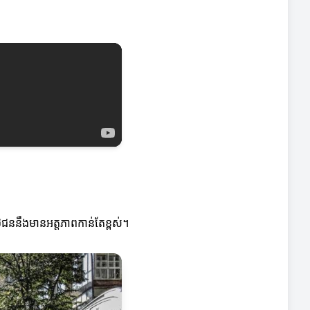
ិជននឹងមានអត្តភាពកាន់តែខ្ពស់។