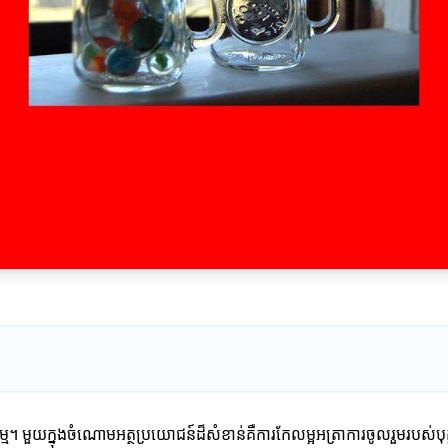
ាជីវកម្ម។ មួយក្នុងចំណោមអត្ថប្រយោជន៍ដ៏សំខាន់គឺការកែលម្អអត្រាការចូលរួមរបស់ប