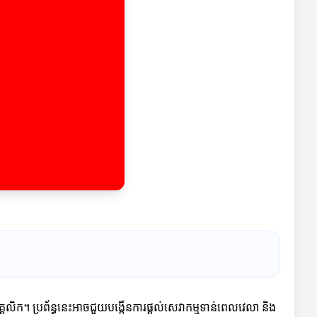
ុគ្គលិក។ ប្រព័ន្ធនេះអាចជួយបង្កើនការផ្តល់សេវាកម្មទាន់ពេលវេលា និង