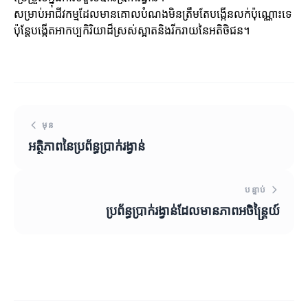
សម្រាប់អាជីវកម្មដែលមានគោលបំណងមិនត្រឹមតែបង្កើនលក់ប៉ុណ្ណោះទេ
ប៉ុន្តែបង្កើតអាកប្បកិរិយាដ៏ស្រស់ស្អាតនិងរីករាយនៃអតិថិជន។
មុន
អត្ថិភាពនៃប្រព័ន្ធប្រាក់រង្វាន់
បន្ទាប់
ប្រព័ន្ធប្រាក់រង្វាន់ដែលមានភាពអចិន្ត្រៃយ៍