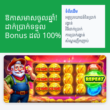
ទំព័រដើម
ឱកាសមាសចូលឆ្នាំ!
អត្ថប្រយោជន៍នៃប្រាក់
រង្វាន់
ដាក់ប្រាក់ទទួល
វិធីដាក់ប្រាក់
Bonus ដល់ 100%
ការប្រាក់រង្វាន់
សំណួរញឹកញាប់