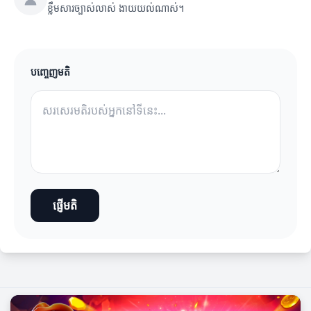
ខ្លឹមសារច្បាស់លាស់ ងាយយល់ណាស់។
បញ្ចេញមតិ
ផ្ញើមតិ