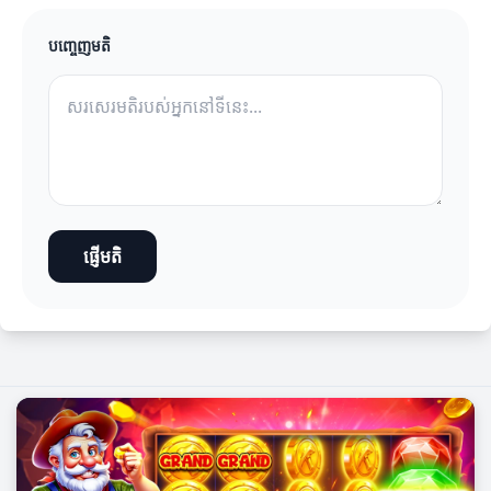
បញ្ចេញមតិ
ផ្ញើមតិ