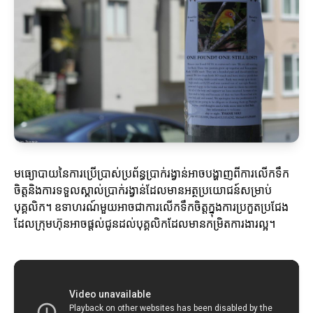
មធ្យោបាយនៃការប្រើប្រាស់ប្រព័ន្ធប្រាក់រង្វាន់អាចបង្ហាញពីការលើកទឹក
ចិត្តនិងការទទួលស្គាល់ប្រាក់រង្វាន់ដែលមានអត្ថប្រយោជន៍សម្រាប់
បុគ្គលិក។ ឧទាហរណ៍មួយអាចជាការលើកទឹកចិត្តក្នុងការប្រកួតប្រជែង
ដែលក្រុមហ៊ុនអាចផ្តល់ជូនដល់បុគ្គលិកដែលមានកម្រិតការងារល្អ។