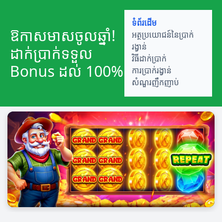
ទំព័រដើម
ឱកាសមាសចូលឆ្នាំ!
អត្ថប្រយោជន៍នៃប្រាក់
រង្វាន់
ដាក់ប្រាក់ទទួល
វិធីដាក់ប្រាក់
Bonus ដល់ 100%
ការប្រាក់រង្វាន់
សំណួរញឹកញាប់