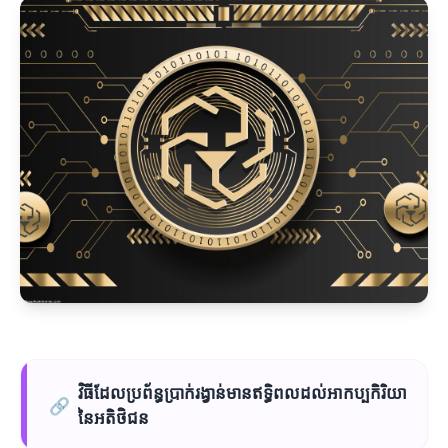
វិធីដែលប្រព័ន្ធប្រាក់រង្វាន់មានឥទ្ធិពលដល់អាកប្បកិរិយា
🔗
នៃអតិថិជន