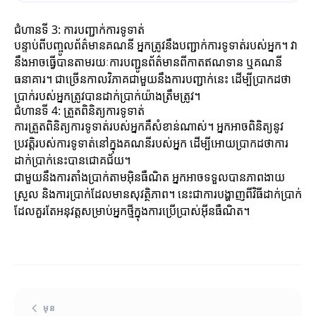
ជំហានទី 3: ការបញ្ជាក់ការទូទាត់
បន្ទាប់ពីបញ្ចូលព័ត៌មានគណនី អ្នកត្រូវនឹងបញ្ជាក់ការទូទាត់របស់អ្នក។ វា
នឹងអាចធ្វើបានតាមរយៈការបញ្ជូនព័ត៌មានពីកាតឥណទាន ឬគណនី
ធនាគារ។ ជាច្រើនកាលវិភាគជាមួយនឹងការបញ្ជាក់នេះ ដើម្បីប្រាកដថា
ប្រាក់របស់អ្នកត្រូវបានដាក់ប្រាក់យ៉ាងត្រឹមត្រូវ។
ជំហានទី 4: ត្រួតពិនិត្យការទូទាត់
ការត្រួតពិនិត្យការទូទាត់របស់អ្នកគឺសំខាន់ណាស់។ អ្នកអាចពិនិត្យនូវ
ប្រវត្តិរបស់ការទូទាត់នៅក្នុងគណនីរបស់អ្នក ដើម្បីអោយប្រាកដថាការ
ដាក់ប្រាក់នេះបានជោគជ័យ។
ជាមួយនឹងការតាំងប្រាក់តាមអ៊ិនធឺណិត អ្នកអាចទទួលបានភាពងាយ
ស្រួល និងការប្រាក់ដែលមានសុវត្ថិភាព។ នេះជាការបង្ហាញពីវិធីដាក់ប្រាក់
ដែលគួរតែអនុវត្តសម្រាប់អ្នកថ្មីក្នុងការប្រើប្រាស់អ៊ីនធឺណិត។
មុន